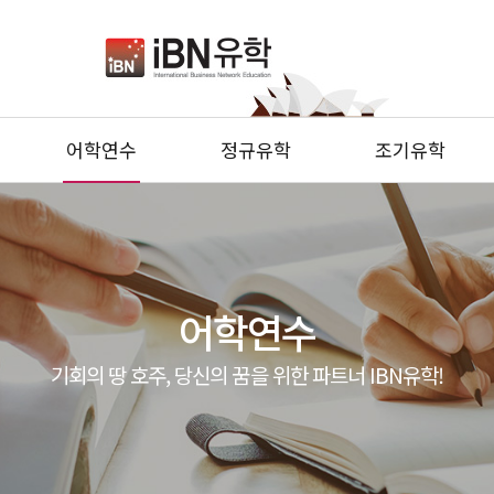
어학연수
정규유학
조기유학
어학연수
기회의 땅 호주, 당신의 꿈을 위한 파트너 IBN유학!