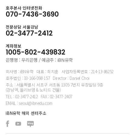
호주본사 인터넷전화
070-7436-3690
전문상담 서울강남
02-3477-2412
계좌정보
1005-802-439832
은행명 : 우리은행 / 예금주 : iBN유학
회사명 : iBN유학
대표 : 최치훈
사업자등록번호 : 214-13-86252
호주법인 : 33-166-098-157
Director : Daniel Choi
주소 : 서울특별시 서초구 서초동 1305-7번지 유창빌딩 9층
(강남역, 올리브영 & 노티드 건물)
TEL : 02-3477-2412
FAX : 02-3477-2407
EMAIL : seoul@ibnedu.com
iBN유학 해외 센터주소