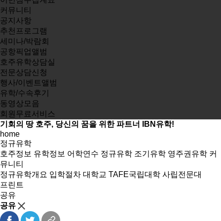
커뮤니티
공지사항
추천프로그램
세미나/박람회
공항픽업앨범
호주유학상담실
전문상담신청
행사/이벤트앨범
유학/수속후기
동영상모음
회원무료서비스
기회의 땅 호주, 당신의 꿈을 위한 파트너 IBN유학!
home
정규유학
호주정보
유학정보
어학연수
정규유학
조기유학
영주권유학
커
뮤니티
정규유학개요
입학절차
대학교
TAFE국립대학
사립전문대
프린트
공유
공유