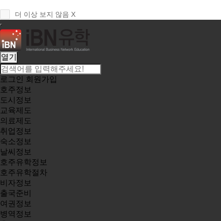
더 이상 보지 않음 X
열기
로그인
회원가입
호주정보
도시정보
교육제도
의료제도
취업정보
숙소정보
날씨정보
호주유학정보
호주유학절차
비자정보
출국준비
여권정보
병역정보