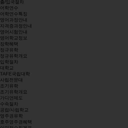
출/입국절차
어학연수
어학연수특징
영어과정안내
자격증과정안내
영어시험안내
영어학교정보
장학혜택
정규유학
정규유학개요
입학절차
대학교
TAFE국립대학
사립전문대
조기유학
조기유학개요
가디언제도
수속절차
공립/사립학교
영주권유학
호주영주권혜택
이민점수집계표