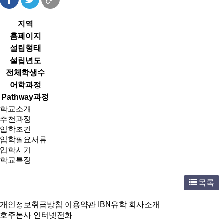
지역
홈페이지
설립형태
설립년도
전체학생수
어학과정
Pathway과정
학교소개
추천과정
입학조건
입학필요서류
입학시기
학교특징
목록
개인정보취급방침
이용약관
IBN유학 회사소개
호주본사 인터넷전화