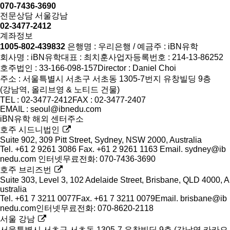
070-7436-3690
전문상담 서울강남
02-3477-2412
계좌정보
1005-802-439832
은행명 : 우리은행 / 예금주 : iBN유학
회사명 : iBN유학
대표 : 최치훈
사업자등록번호 : 214-13-86252
호주법인 : 33-166-098-157
Director : Daniel Choi
주소 : 서울특별시 서초구 서초동 1305-7번지 유창빌딩 9층
(강남역, 올리브영 & 노티드 건물)
TEL : 02-3477-2412
FAX : 02-3477-2407
EMAIL : seoul@ibnedu.com
iBN유학 해외 센터주소
호주 시드니법인
Suite 902, 309 Pitt Street, Sydney, NSW 2000, Australia
Tel. +61 2 9261 3086
Fax. +61 2 9261 1163
Email. sydney@ib
nedu.com
인터넷무료전화: 070-7436-3690
호주 브리즈번
Suite 303, Level 3, 102 Adelaide Street, Brisbane, QLD 4000, A
ustralia
Tel. +61 7 3211 0077
Fax. +61 7 3211 0079
Email. brisbane@ib
nedu.com
인터넷무료전화: 070-8620-2118
서울 강남
서울특별시 서초구 서초동 1305-7 유창빌딩 9층 (강남역 카카오